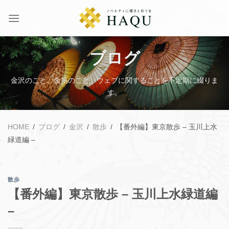
ブログ
金沢のこと、金箔のこと、ウェブに関することを不定期に綴りま
す。
HOME
/
ブログ
/
金沢
/
散歩
/
【番外編】東京散歩 – 玉川上水
緑道編 –
散歩
【番外編】東京散歩 – 玉川上水緑道編
–