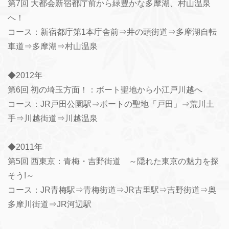
第7回 大都会新宿都庁前から緑豊かな多摩湖、村山温泉
へ！
コース：新宿都庁第1本庁舎前⇒井の頭街道⇒多摩湖自転
車道⇒多摩湖⇒村山温泉
◆2012年
第6回 初の埼玉方面！：ボート聖地から小江戸川越へ
コース：JR戸田公園駅⇒ボートの聖地「戸田」⇒荒川土
手⇒川越街道⇒川越温泉
◆2011年
第5回 西東京：青梅・吉野街道 ～隠れた東京の魅力を探
そう!～
コース：JR青梅駅⇒青梅街道⇒JR古里駅⇒吉野街道⇒奥
多摩川街道⇒JR河辺駅