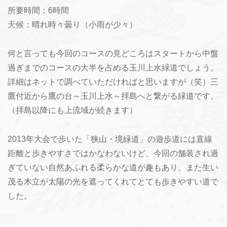
所要時間：6時間
天候：晴れ時々曇り（小雨が少々）
何と言っても今回のコースの見どころはスタートから中盤
過ぎまでのコースの大半を占める玉川上水緑道でしょう。
詳細はネットで調べていただければと思いますが（笑）三
鷹付近から鷹の台～玉川上水～拝島へと繋がる緑道です。
（拝島以降にも上流域が続きます）
2013年大会で歩いた「狭山・境緑道」の遊歩道には直線
距離と歩きやすさではかなわないけど、今回の舗装され過
ぎていない自然あふれる柔らかな道が趣もあり、また生い
茂る木立が太陽の光を遮ってくれてとても歩きやすい道で
した。