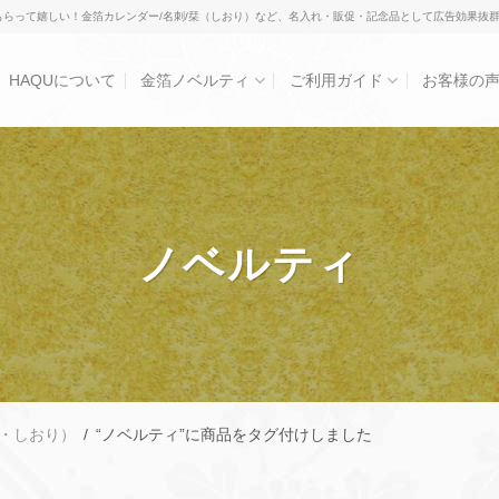
もらって嬉しい！金箔カレンダー/名刺/栞（しおり）など、名入れ・販促・記念品として広告効果抜
HAQUについて
金箔ノベルティ
ご利用ガイド
お客様の
ノベルティ
・しおり）
/
“ノベルティ”に商品をタグ付けしました